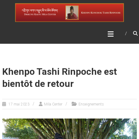
Skip
DRIKUNG KAGYU MILA
to
CENTER
content
Khenpo Tashi Rinpoche est
bientôt de retour
17 mai 2023
Mila Center
Enseignements