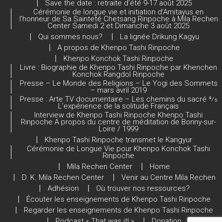
Save the date : retraite d’été 9-17 août 2025
Cérémonie de longue vie et initiation d’Amitayus en
l’honneur de Sa Sainteté Chetsang Rinpoche à Mila Rechen
Center Samedi 2 et Dimanche 3 août 2025
Qui sommes nous?
La lignée Drikung Kagyu
A propos de Khenpo Tashi Rinpoche
Khenpo Konchok Tashi Rinpoche
Livre : Biographie de Khenpo Tashi Rinpoche par Khenchen
Konchok Rangdol Rinpoche
Presse – Le Monde des Religions – Le Yogi des Sommets
– mars avril 2019
Presse : Arte TV documentaire – Les chemins du sacré 4⁄5
L’expérience de la solitude Français
Interview de Khenpo Tashi Rinpoche Khenpo Tashi
Rinpoche A propos du centre de méditation de Bonny-sur-
Loire / 1999
Khenpo Tashi Rinpoche transmet le Kangyur
Cérémonie de Longue Vie pour Khenpo Konchok Tashi
Rinpoche
Mila Rechen Center
Home
D. K. Mila Rechen Center
Venir au Centre Mila Rechen
Adhésion
Où trouver nos ressources?
Écouter les enseignements de Khenpo Tashi Rinpoche
Regarder les enseignements de Khenpo Tashi Rinpoche
Podcast « That was it! »
Donation