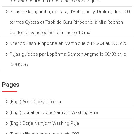
profonde entre maître et disciple »20-21 juin
Pujas de ksitigarbha, de Tara, d’Achi Chökyi Drölma, des 100
tormas Gyatsa et Tsok de Guru Rinpoche à Mila Rechen
Center du vendredi 8 à dimanche 10 mai
Khenpo Tashi Rinpoche en Martinique du 25/04 au 2/05/26
Pujas guidées par Lopönma Samten Angmo le 08/03 et le
05/04/26
Pages
(Eng.) Achi Chökyi Drölma
(Eng.) Donation Dorje Namjom Washing Puja
(Eng.) Dorje Namjom Washing Puja