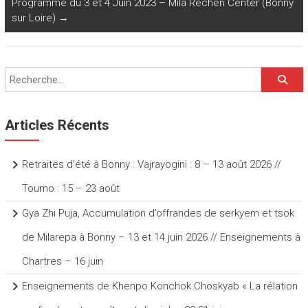
Programme du 3 et 4 Juin 2023 – Mila Rechen Center (Bonny
ok
p
e
sur Loire)
→
p
Articles Récents
Retraites d’été à Bonny : Vajrayogini : 8 – 13 août 2026 //
Toumo : 15 – 23 août
Gya Zhi Puja, Accumulation d’offrandes de serkyem et tsok
de Milarepa à Bonny – 13 et 14 juin 2026 // Enseignements à
Chartres – 16 juin
Enseignements de Khenpo Konchok Choskyab « La rélation