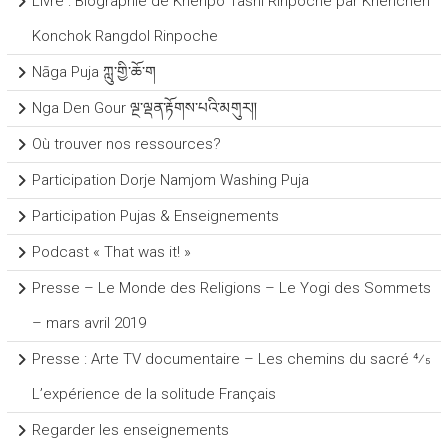
Livre : Biographie de Khenpo Tashi Rinpoche par Khenchen
Konchok Rangdol Rinpoche
Nāga Puja ཀླུ་གྱི་ཆོ་ག
Nga Den Gour ལྔ་ལྡན་རྟོགས་པའི་མགུར།།
Où trouver nos ressources?
Participation Dorje Namjom Washing Puja
Participation Pujas & Enseignements
Podcast « That was it! »
Presse – Le Monde des Religions – Le Yogi des Sommets
– mars avril 2019
Presse : Arte TV documentaire – Les chemins du sacré 4⁄5
L’expérience de la solitude Français
Regarder les enseignements