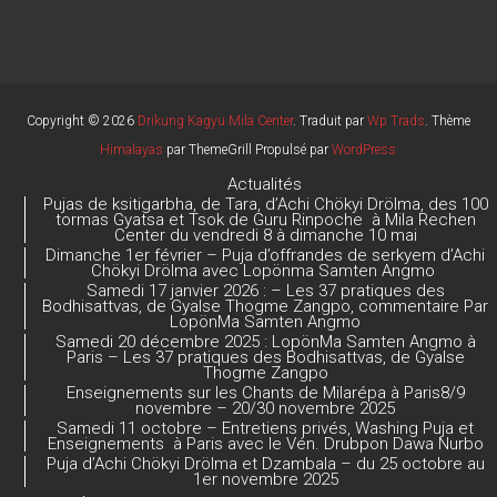
b
gr
o
T
o
a
u
ok
m
b
e
Copyright © 2026
Drikung Kagyu Mila Center
. Traduit par
Wp Trads
. Thème
Himalayas
par ThemeGrill Propulsé par
WordPress
C
Actualités
h
Pujas de ksitigarbha, de Tara, d’Achi Chökyi Drölma, des 100
tormas Gyatsa et Tsok de Guru Rinpoche à Mila Rechen
a
Center du vendredi 8 à dimanche 10 mai
Dimanche 1er février – Puja d’offrandes de serkyem d’Achi
n
Chökyi Drölma avec Lopönma Samten Angmo
Samedi 17 janvier 2026 : – Les 37 pratiques des
n
Bodhisattvas, de Gyalse Thogme Zangpo, commentaire Par
LopönMa Samten Angmo
el
Samedi 20 décembre 2025 : LopönMa Samten Angmo à
Paris – Les 37 pratiques des Bodhisattvas, de Gyalse
Thogme Zangpo
Enseignements sur les Chants de Milarépa à Paris8/9
novembre – 20/30 novembre 2025
Samedi 11 octobre – Entretiens privés, Washing Puja et
Enseignements à Paris avec le Vén. Drubpon Dawa Nurbo
Puja d’Achi Chökyi Drölma et Dzambala – du 25 octobre au
1er novembre 2025