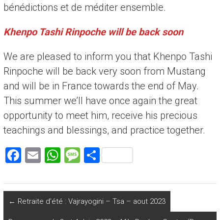
bénédictions et de méditer ensemble.
Khenpo Tashi Rinpoche will be back soon
We are pleased to inform you that Khenpo Tashi
Rinpoche will be back very soon from Mustang
and will be in France towards the end of May.
This summer we’ll have once again the great
opportunity to meet him, receive his precious
teachings and blessings, and practice together.
F
E
W
M
P
a
m
h
es
ar
ce
ai
at
s
ta
b
l
s
a
g
←
Retraite d’été : Vajrayogini – Tsa – aout 2023
o
A
g
er