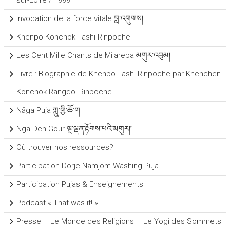
Invocation de la force vitale བླ་འགུགས།
Khenpo Konchok Tashi Rinpoche
Les Cent Mille Chants de Milarepa མགུར་འབུམ།
Livre : Biographie de Khenpo Tashi Rinpoche par Khenchen
Konchok Rangdol Rinpoche
Nāga Puja ཀླུ་གྱི་ཆོ་ག
Nga Den Gour ལྔ་ལྡན་རྟོགས་པའི་མགུར།།
Où trouver nos ressources?
Participation Dorje Namjom Washing Puja
Participation Pujas & Enseignements
Podcast « That was it! »
Presse – Le Monde des Religions – Le Yogi des Sommets