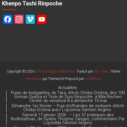
Khenpo Tashi Rinpoche
F
In
Vi
Y
a
st
m
o
ce
a
e
u
b
gr
o
T
o
a
u
ok
m
b
e
Copyright © 2026
Drikung Kagyu Mila Center
. Traduit par
Wp Trads
. Thème
Himalayas
par ThemeGrill Propulsé par
WordPress
C
Actualités
h
Pujas de ksitigarbha, de Tara, d’Achi Chökyi Drölma, des 100
tormas Gyatsa et Tsok de Guru Rinpoche à Mila Rechen
a
Center du vendredi 8 à dimanche 10 mai
Dimanche 1er février – Puja d’offrandes de serkyem d’Achi
n
Chökyi Drölma avec Lopönma Samten Angmo
Samedi 17 janvier 2026 : – Les 37 pratiques des
n
Bodhisattvas, de Gyalse Thogme Zangpo, commentaire Par
LopönMa Samten Angmo