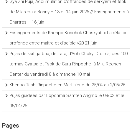
Gya Zhi Puja, Accumulation d’offrandes de serkyem et tsok
de Milarepa à Bonny – 13 et 14 juin 2026 // Enseignements à
Chartres – 16 juin
Enseignements de Khenpo Konchok Choskyab « La rélation
profonde entre maître et disciple »20-21 juin
Pujas de ksitigarbha, de Tara, d’Achi Chökyi Drölma, des 100
tormas Gyatsa et Tsok de Guru Rinpoche à Mila Rechen
Center du vendredi 8 à dimanche 10 mai
Khenpo Tashi Rinpoche en Martinique du 25/04 au 2/05/26
Pujas guidées par Lopönma Samten Angmo le 08/03 et le
05/04/26
Pages