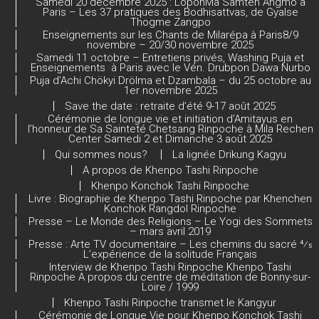
el
Samedi 20 décembre 2025 : LopönMa Samten Angmo à
Paris – Les 37 pratiques des Bodhisattvas, de Gyalse
Thogme Zangpo
Enseignements sur les Chants de Milarépa à Paris8/9
novembre – 20/30 novembre 2025
Samedi 11 octobre – Entretiens privés, Washing Puja et
Enseignements à Paris avec le Vén. Drubpon Dawa Nurbo
Puja d’Achi Chökyi Drölma et Dzambala – du 25 octobre au
1er novembre 2025
Save the date : retraite d’été 9-17 août 2025
Cérémonie de longue vie et initiation d’Amitayus en
l’honneur de Sa Sainteté Chetsang Rinpoche à Mila Rechen
Center Samedi 2 et Dimanche 3 août 2025
Qui sommes nous?
La lignée Drikung Kagyu
A propos de Khenpo Tashi Rinpoche
Khenpo Konchok Tashi Rinpoche
Livre : Biographie de Khenpo Tashi Rinpoche par Khenchen
Konchok Rangdol Rinpoche
Presse – Le Monde des Religions – Le Yogi des Sommets
– mars avril 2019
Presse : Arte TV documentaire – Les chemins du sacré 4⁄5
L’expérience de la solitude Français
Interview de Khenpo Tashi Rinpoche Khenpo Tashi
Rinpoche A propos du centre de méditation de Bonny-sur-
Loire / 1999
Khenpo Tashi Rinpoche transmet le Kangyur
Cérémonie de Longue Vie pour Khenpo Konchok Tashi