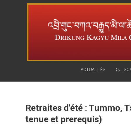
Skip
DRIKUNG
to
content
KAGYU
MILA
CENTER
ACTUALITÉS
QUI S
Retraites d’été : Tummo, T
tenue et prerequis)