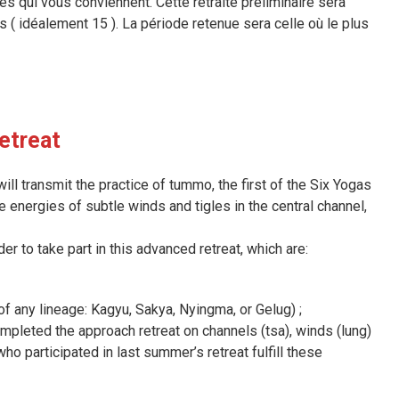
 qui vous conviennent. Cette retraite préliminaire sera
 ( idéalement 15 ). La période retenue sera celle où le plus
etreat
ll transmit the practice of tummo, the first of the Six Yogas
energies of subtle winds and tigles in the central channel,
r to take part in this advanced retreat, which are:
of any lineage: Kagyu, Sakya, Nyingma, or Gelug) ;
completed the approach retreat on channels (tsa), winds (lung)
ho participated in last summer’s retreat fulfill these