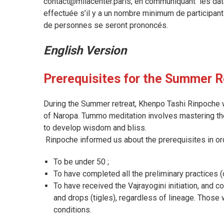
contact@milacenter.paris, en communiquant les dates
effectuée s’il y a un nombre minimum de participants
de personnes se seront prononcés.
English Version
Prerequisites for the Summer R
During the Summer retreat, Khenpo Tashi Rinpoche wi
of Naropa. Tummo meditation involves mastering the 
to develop wisdom and bliss.
Rinpoche informed us about the prerequisites in orde
To be under 50 ;
To have completed all the preliminary practices (
To have received the Vajrayogini initiation, and 
and drops (tigles), regardless of lineage. Those w
conditions.