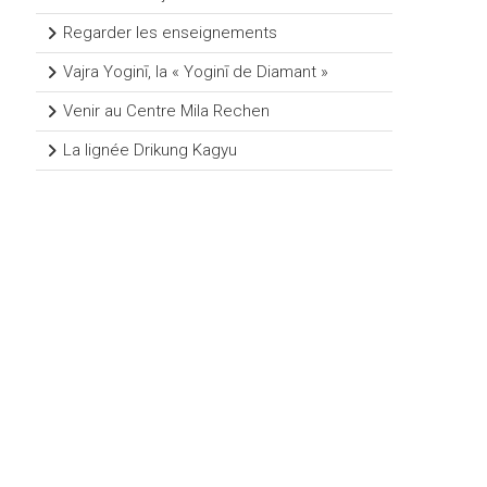
Regarder les enseignements
Vajra Yoginī, la « Yoginī de Diamant »
Venir au Centre Mila Rechen
La lignée Drikung Kagyu