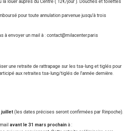
u la louer auprès du Centre ( 12€/jour ). Douches et toilettes
remboursé pour toute annulation parvenue jusqu’à trois
s à envoyer un mail à : contact@milacenter.paris
er une retraite de rattrapage sur les tsa-lung et tiglés pour
rticipé aux retraites tsa-lung/tiglés de l’année dernière.
juillet
(les dates précises seront confirmées par Rinpoche).
 mail
avant le 31 mars prochain
à :