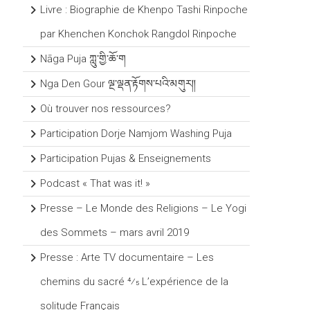
Livre : Biographie de Khenpo Tashi Rinpoche
par Khenchen Konchok Rangdol Rinpoche
Nāga Puja ཀླུ་གྱི་ཆོ་ག
Nga Den Gour ལྔ་ལྡན་རྟོགས་པའི་མགུར།།
Où trouver nos ressources?
Participation Dorje Namjom Washing Puja
Participation Pujas & Enseignements
Podcast « That was it! »
Presse – Le Monde des Religions – Le Yogi
des Sommets – mars avril 2019
Presse : Arte TV documentaire – Les
chemins du sacré 4⁄5 L’expérience de la
solitude Français