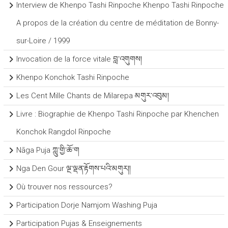
Interview de Khenpo Tashi Rinpoche Khenpo Tashi Rinpoche
A propos de la création du centre de méditation de Bonny-
sur-Loire / 1999
Invocation de la force vitale བླ་འགུགས།
Khenpo Konchok Tashi Rinpoche
Les Cent Mille Chants de Milarepa མགུར་འབུམ།
Livre : Biographie de Khenpo Tashi Rinpoche par Khenchen
Konchok Rangdol Rinpoche
Nāga Puja ཀླུ་གྱི་ཆོ་ག
Nga Den Gour ལྔ་ལྡན་རྟོགས་པའི་མགུར།།
Où trouver nos ressources?
Participation Dorje Namjom Washing Puja
Participation Pujas & Enseignements