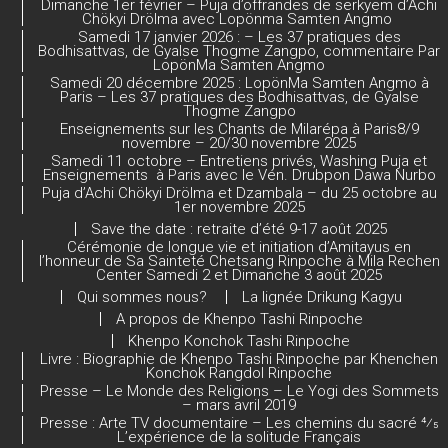
Dimanche 1er février – Puja d’offrandes de serkyem d’Achi
n
Chökyi Drölma avec Lopönma Samten Angmo
Samedi 17 janvier 2026 : – Les 37 pratiques des
n
Bodhisattvas, de Gyalse Thogme Zangpo, commentaire Par
LopönMa Samten Angmo
el
Samedi 20 décembre 2025 : LopönMa Samten Angmo à
Paris – Les 37 pratiques des Bodhisattvas, de Gyalse
Thogme Zangpo
Enseignements sur les Chants de Milarépa à Paris8/9
novembre – 20/30 novembre 2025
Samedi 11 octobre – Entretiens privés, Washing Puja et
Enseignements à Paris avec le Vén. Drubpon Dawa Nurbo
Puja d’Achi Chökyi Drölma et Dzambala – du 25 octobre au
1er novembre 2025
Save the date : retraite d’été 9-17 août 2025
Cérémonie de longue vie et initiation d’Amitayus en
l’honneur de Sa Sainteté Chetsang Rinpoche à Mila Rechen
Center Samedi 2 et Dimanche 3 août 2025
Qui sommes nous?
La lignée Drikung Kagyu
A propos de Khenpo Tashi Rinpoche
Khenpo Konchok Tashi Rinpoche
Livre : Biographie de Khenpo Tashi Rinpoche par Khenchen
Konchok Rangdol Rinpoche
Presse – Le Monde des Religions – Le Yogi des Sommets
– mars avril 2019
Presse : Arte TV documentaire – Les chemins du sacré 4⁄5
L’expérience de la solitude Français