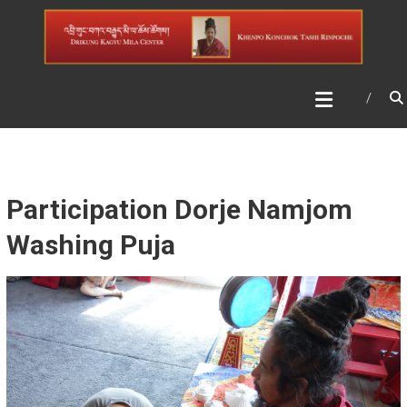
Skip
DRIKUNG KAGYU MILA
to
CENTER
content
Participation Dorje Namjom
Washing Puja