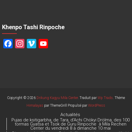
Khenpo Tashi Rinpoche
F
In
Vi
Y
a
st
m
o
ce
a
e
u
b
gr
o
T
o
a
u
ok
m
b
e
Copyright © 2026
Drikung Kagyu Mila Center
. Traduit par
Wp Trads
. Thème
Himalayas
par ThemeGrill Propulsé par
WordPress
C
Actualités
h
Pujas de ksitigarbha, de Tara, d’Achi Chökyi Drölma, des 100
tormas Gyatsa et Tsok de Guru Rinpoche à Mila Rechen
a
Center du vendredi 8 à dimanche 10 mai