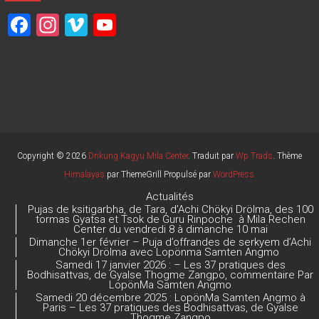
F
In
Vi
Y
a
st
m
o
ce
a
e
u
b
gr
o
T
o
a
u
ok
m
b
e
Copyright © 2026
Drikung Kagyu Mila Center
. Traduit par
Wp Trads
. Thème
Himalayas
par ThemeGrill Propulsé par
WordPress
C
Actualités
h
Pujas de ksitigarbha, de Tara, d’Achi Chökyi Drölma, des 100
tormas Gyatsa et Tsok de Guru Rinpoche à Mila Rechen
a
Center du vendredi 8 à dimanche 10 mai
Dimanche 1er février – Puja d’offrandes de serkyem d’Achi
n
Chökyi Drölma avec Lopönma Samten Angmo
Samedi 17 janvier 2026 : – Les 37 pratiques des
n
Bodhisattvas, de Gyalse Thogme Zangpo, commentaire Par
LopönMa Samten Angmo
el
Samedi 20 décembre 2025 : LopönMa Samten Angmo à
Paris – Les 37 pratiques des Bodhisattvas, de Gyalse
Thogme Zangpo