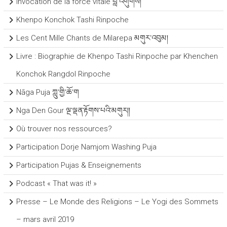
Invocation de la force vitale བླ་འགུགས།
Khenpo Konchok Tashi Rinpoche
Les Cent Mille Chants de Milarepa མགུར་འབུམ།
Livre : Biographie de Khenpo Tashi Rinpoche par Khenchen
Konchok Rangdol Rinpoche
Nāga Puja ཀླུ་གྱི་ཆོ་ག
Nga Den Gour ལྔ་ལྡན་རྟོགས་པའི་མགུར།།
Où trouver nos ressources?
Participation Dorje Namjom Washing Puja
Participation Pujas & Enseignements
Podcast « That was it! »
Presse – Le Monde des Religions – Le Yogi des Sommets
– mars avril 2019