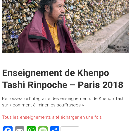
Enseignement de Khenpo
Tashi Rinpoche – Paris 2018
Retrouvez ici l’intégralité des enseignements de Khenpo Tashi
sur « comment éliminer les souffrances »
Tous les enseignements à télécharger en une fois
F
E
W
M
P