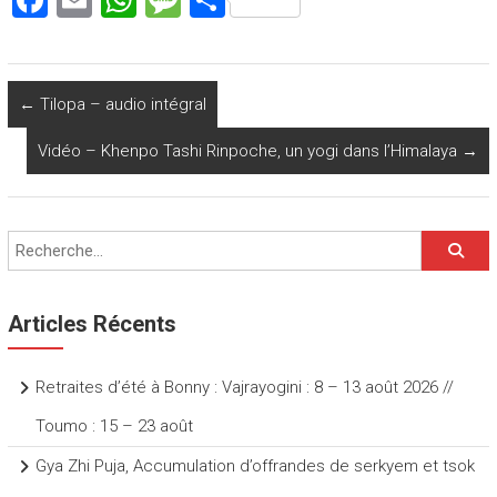
a
m
h
es
ar
ce
ai
at
s
ta
b
l
s
a
g
←
Tilopa – audio intégral
o
A
g
er
Vidéo – Khenpo Tashi Rinpoche, un yogi dans l’Himalaya
→
ok
p
e
p
Articles Récents
Retraites d’été à Bonny : Vajrayogini : 8 – 13 août 2026 //
Toumo : 15 – 23 août
Gya Zhi Puja, Accumulation d’offrandes de serkyem et tsok