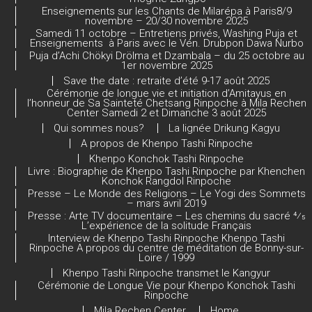
Enseignements sur les Chants de Milarépa à Paris8/9
novembre – 20/30 novembre 2025
Samedi 11 octobre – Entretiens privés, Washing Puja et
Enseignements à Paris avec le Vén. Drubpon Dawa Nurbo
Puja d’Achi Chökyi Drölma et Dzambala – du 25 octobre au
1er novembre 2025
Save the date : retraite d’été 9-17 août 2025
Cérémonie de longue vie et initiation d’Amitayus en
l’honneur de Sa Sainteté Chetsang Rinpoche à Mila Rechen
Center Samedi 2 et Dimanche 3 août 2025
Qui sommes nous?
La lignée Drikung Kagyu
A propos de Khenpo Tashi Rinpoche
Khenpo Konchok Tashi Rinpoche
Livre : Biographie de Khenpo Tashi Rinpoche par Khenchen
Konchok Rangdol Rinpoche
Presse – Le Monde des Religions – Le Yogi des Sommets
– mars avril 2019
Presse : Arte TV documentaire – Les chemins du sacré 4⁄5
L’expérience de la solitude Français
Interview de Khenpo Tashi Rinpoche Khenpo Tashi
Rinpoche A propos du centre de méditation de Bonny-sur-
Loire / 1999
Khenpo Tashi Rinpoche transmet le Kangyur
Cérémonie de Longue Vie pour Khenpo Konchok Tashi
Rinpoche
Mila Rechen Center
Home