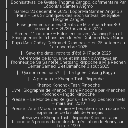
n
Bodhisattvas, de Gyalse Thogme Zangpo, commentaire Par
LopönMa Samten Angmo
el
Samedi 20 décembre 2025 : LopönMa Samten Angmo à
Paris – Les 37 pratiques des Bodhisattvas, de Gyalse
Thogme Zangpo
Enseignements sur les Chants de Milarépa à Paris8/9
novembre – 20/30 novembre 2025
Samedi 11 octobre – Entretiens privés, Washing Puja et
Enseignements à Paris avec le Vén. Drubpon Dawa Nurbo
Puja d’Achi Chökyi Drölma et Dzambala – du 25 octobre au
1er novembre 2025
Save the date : retraite d’été 9-17 août 2025
Cérémonie de longue vie et initiation d’Amitayus en
l’honneur de Sa Sainteté Chetsang Rinpoche à Mila Rechen
Center Samedi 2 et Dimanche 3 août 2025
Qui sommes nous?
La lignée Drikung Kagyu
A propos de Khenpo Tashi Rinpoche
Khenpo Konchok Tashi Rinpoche
Livre : Biographie de Khenpo Tashi Rinpoche par Khenchen
Konchok Rangdol Rinpoche
Presse – Le Monde des Religions – Le Yogi des Sommets
– mars avril 2019
Presse : Arte TV documentaire – Les chemins du sacré 4⁄5
L’expérience de la solitude Français
Interview de Khenpo Tashi Rinpoche Khenpo Tashi
Rinpoche A propos du centre de méditation de Bonny-sur-
Loire / 1999