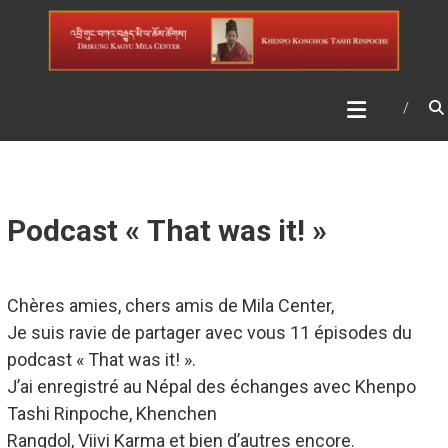
Skip
DRIKUNG KAGYU MILA
to
CENTER
content
Podcast « That was it! »
Chères amies, chers amis de Mila Center,
Je suis ravie de partager avec vous 11 épisodes du
podcast « That was it! ».
J’ai enregistré au Népal des échanges avec Khenpo
Tashi Rinpoche, Khenchen
Rangdol, Viivi Karma et bien d’autres encore.