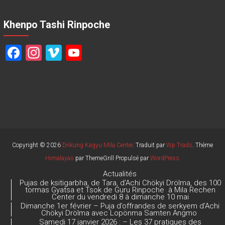
Khenpo Tashi Rinpoche
F
In
Vi
Y
a
st
m
o
ce
a
e
u
b
gr
o
T
o
a
u
ok
m
b
e
Copyright © 2026
Drikung Kagyu Mila Center
. Traduit par
Wp Trads
. Thème
Himalayas
par ThemeGrill Propulsé par
WordPress
C
Actualités
h
Pujas de ksitigarbha, de Tara, d’Achi Chökyi Drölma, des 100
tormas Gyatsa et Tsok de Guru Rinpoche à Mila Rechen
a
Center du vendredi 8 à dimanche 10 mai
Dimanche 1er février – Puja d’offrandes de serkyem d’Achi
n
Chökyi Drölma avec Lopönma Samten Angmo
Samedi 17 janvier 2026 : – Les 37 pratiques des