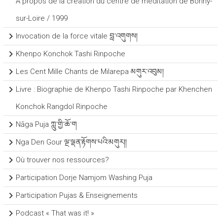
A propos de la création du centre de méditation de Bonny-
sur-Loire / 1999
Invocation de la force vitale བླ་འགུགས།
Khenpo Konchok Tashi Rinpoche
Les Cent Mille Chants de Milarepa མགུར་འབུམ།
Livre : Biographie de Khenpo Tashi Rinpoche par Khenchen
Konchok Rangdol Rinpoche
Nāga Puja ཀླུ་གྱི་ཆོ་ག
Nga Den Gour ལྔ་ལྡན་རྟོགས་པའི་མགུར།།
Où trouver nos ressources?
Participation Dorje Namjom Washing Puja
Participation Pujas & Enseignements
Podcast « That was it! »