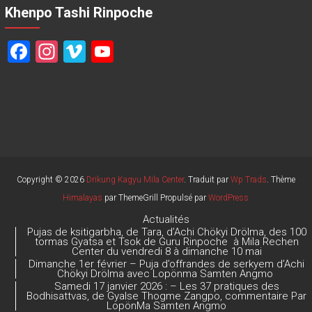
Khenpo Tashi Rinpoche
F
In
Vi
Y
a
st
m
o
ce
a
e
u
b
gr
o
T
o
a
u
ok
m
b
e
Copyright © 2026
Drikung Kagyu Mila Center
. Traduit par
Wp Trads
. Thème
Himalayas
par ThemeGrill Propulsé par
WordPress
C
Actualités
h
Pujas de ksitigarbha, de Tara, d’Achi Chökyi Drölma, des 100
tormas Gyatsa et Tsok de Guru Rinpoche à Mila Rechen
a
Center du vendredi 8 à dimanche 10 mai
Dimanche 1er février – Puja d’offrandes de serkyem d’Achi
n
Chökyi Drölma avec Lopönma Samten Angmo
Samedi 17 janvier 2026 : – Les 37 pratiques des
n
Bodhisattvas, de Gyalse Thogme Zangpo, commentaire Par
LopönMa Samten Angmo