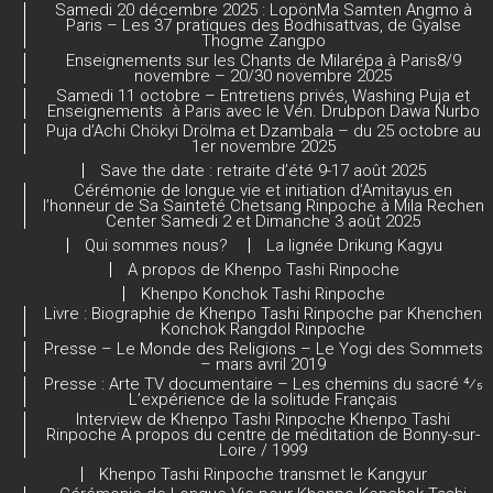
el
Samedi 20 décembre 2025 : LopönMa Samten Angmo à
Paris – Les 37 pratiques des Bodhisattvas, de Gyalse
Thogme Zangpo
Enseignements sur les Chants de Milarépa à Paris8/9
novembre – 20/30 novembre 2025
Samedi 11 octobre – Entretiens privés, Washing Puja et
Enseignements à Paris avec le Vén. Drubpon Dawa Nurbo
Puja d’Achi Chökyi Drölma et Dzambala – du 25 octobre au
1er novembre 2025
Save the date : retraite d’été 9-17 août 2025
Cérémonie de longue vie et initiation d’Amitayus en
l’honneur de Sa Sainteté Chetsang Rinpoche à Mila Rechen
Center Samedi 2 et Dimanche 3 août 2025
Qui sommes nous?
La lignée Drikung Kagyu
A propos de Khenpo Tashi Rinpoche
Khenpo Konchok Tashi Rinpoche
Livre : Biographie de Khenpo Tashi Rinpoche par Khenchen
Konchok Rangdol Rinpoche
Presse – Le Monde des Religions – Le Yogi des Sommets
– mars avril 2019
Presse : Arte TV documentaire – Les chemins du sacré 4⁄5
L’expérience de la solitude Français
Interview de Khenpo Tashi Rinpoche Khenpo Tashi
Rinpoche A propos du centre de méditation de Bonny-sur-
Loire / 1999
Khenpo Tashi Rinpoche transmet le Kangyur