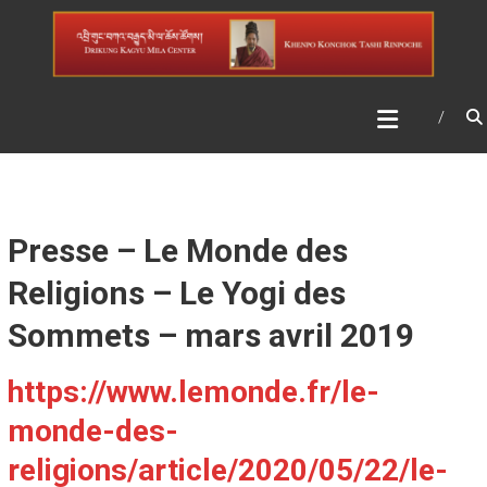
Skip
DRIKUNG KAGYU MILA
to
CENTER
content
Presse – Le Monde des
Religions – Le Yogi des
Sommets – mars avril 2019
https://www.lemonde.fr/le-
monde-des-
religions/article/2020/05/22/le-