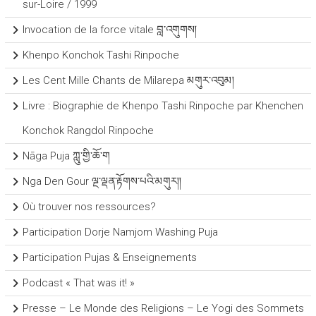
sur-Loire / 1999
Invocation de la force vitale བླ་འགུགས།
Khenpo Konchok Tashi Rinpoche
Les Cent Mille Chants de Milarepa མགུར་འབུམ།
Livre : Biographie de Khenpo Tashi Rinpoche par Khenchen
Konchok Rangdol Rinpoche
Nāga Puja ཀླུ་གྱི་ཆོ་ག
Nga Den Gour ལྔ་ལྡན་རྟོགས་པའི་མགུར།།
Où trouver nos ressources?
Participation Dorje Namjom Washing Puja
Participation Pujas & Enseignements
Podcast « That was it! »
Presse – Le Monde des Religions – Le Yogi des Sommets