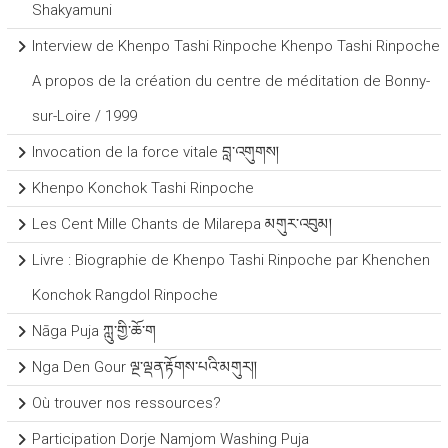
Shakyamuni
Interview de Khenpo Tashi Rinpoche Khenpo Tashi Rinpoche
A propos de la création du centre de méditation de Bonny-
sur-Loire / 1999
Invocation de la force vitale བླ་འགུགས།
Khenpo Konchok Tashi Rinpoche
Les Cent Mille Chants de Milarepa མགུར་འབུམ།
Livre : Biographie de Khenpo Tashi Rinpoche par Khenchen
Konchok Rangdol Rinpoche
Nāga Puja ཀླུ་གྱི་ཆོ་ག
Nga Den Gour ལྔ་ལྡན་རྟོགས་པའི་མགུར།།
Où trouver nos ressources?
Participation Dorje Namjom Washing Puja