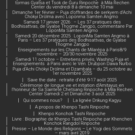
tormas Gyatsa et Tsok de Guru Rinpoche à Mila Rechen
a
Center du vendredi 8 à dimanche 10 mai
Dimanche 1er février – Puja d’offrandes de serkyem d’Achi
n
Chökyi Drölma avec Lopönma Samten Angmo
Samedi 17 janvier 2026 : – Les 37 pratiques des
n
Bodhisattvas, de Gyalse Thogme Zangpo, commentaire Par
LopönMa Samten Angmo
el
Samedi 20 décembre 2025 : LopönMa Samten Angmo à
Paris – Les 37 pratiques des Bodhisattvas, de Gyalse
Thogme Zangpo
Enseignements sur les Chants de Milarépa à Paris8/9
novembre – 20/30 novembre 2025
Samedi 11 octobre – Entretiens privés, Washing Puja et
Enseignements à Paris avec le Vén. Drubpon Dawa Nurbo
Puja d’Achi Chökyi Drölma et Dzambala – du 25 octobre au
1er novembre 2025
Save the date : retraite d’été 9-17 août 2025
Cérémonie de longue vie et initiation d’Amitayus en
l’honneur de Sa Sainteté Chetsang Rinpoche à Mila Rechen
Center Samedi 2 et Dimanche 3 août 2025
Qui sommes nous?
La lignée Drikung Kagyu
A propos de Khenpo Tashi Rinpoche
Khenpo Konchok Tashi Rinpoche
Livre : Biographie de Khenpo Tashi Rinpoche par Khenchen
Konchok Rangdol Rinpoche
Presse – Le Monde des Religions – Le Yogi des Sommets
– mars avril 2019