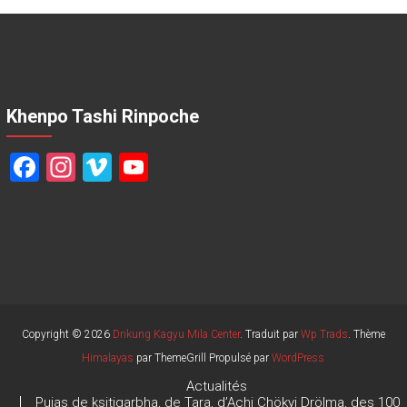
Khenpo Tashi Rinpoche
F
In
Vi
Y
a
st
m
o
ce
a
e
u
b
gr
o
T
o
a
u
ok
m
b
e
Copyright © 2026
Drikung Kagyu Mila Center
. Traduit par
Wp Trads
. Thème
Himalayas
par ThemeGrill Propulsé par
WordPress
C
Actualités
h
Pujas de ksitigarbha, de Tara, d’Achi Chökyi Drölma, des 100