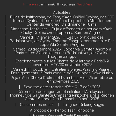
Himalayas
par ThemeGrill Propulsé par
WordPress
C
Actualités
h
Pujas de ksitigarbha, de Tara, d’Achi Chökyi Drölma, des 100
tormas Gyatsa et Tsok de Guru Rinpoche à Mila Rechen
a
Center du vendredi 8 à dimanche 10 mai
Dimanche 1er février – Puja d’offrandes de serkyem d’Achi
n
Chökyi Drölma avec Lopönma Samten Angmo
Samedi 17 janvier 2026 : – Les 37 pratiques des
n
Bodhisattvas, de Gyalse Thogme Zangpo, commentaire Par
LopönMa Samten Angmo
el
Samedi 20 décembre 2025 : LopönMa Samten Angmo à
Paris – Les 37 pratiques des Bodhisattvas, de Gyalse
Thogme Zangpo
Enseignements sur les Chants de Milarépa à Paris8/9
novembre – 20/30 novembre 2025
Samedi 11 octobre – Entretiens privés, Washing Puja et
Enseignements à Paris avec le Vén. Drubpon Dawa Nurbo
Puja d’Achi Chökyi Drölma et Dzambala – du 25 octobre au
1er novembre 2025
Save the date : retraite d’été 9-17 août 2025
Cérémonie de longue vie et initiation d’Amitayus en
l’honneur de Sa Sainteté Chetsang Rinpoche à Mila Rechen
Center Samedi 2 et Dimanche 3 août 2025
Qui sommes nous?
La lignée Drikung Kagyu
A propos de Khenpo Tashi Rinpoche