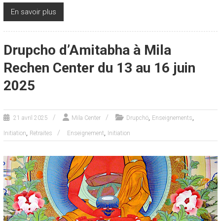
En savoir plus
Drupcho d’Amitabha à Mila
Rechen Center du 13 au 16 juin
2025
,
,
21 avril 2025
Mila Center
Drupchö
Enseignements
,
,
Initiation
Retraites
Enseignement
Initiation