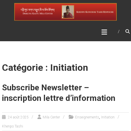
Skip
DRIKUNG KAGYU MILA
to
CENTER
content
Catégorie : Initiation
Subscribe Newsletter –
inscription lettre d’information
,
24 août 2025
Mila Center
Enseignements
Initiation
Khenpo Tashi