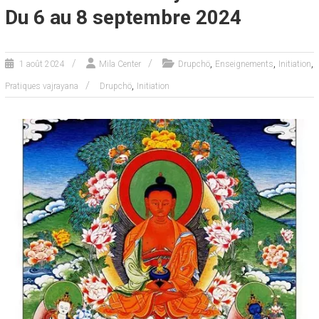
Du 6 au 8 septembre 2024
,
,
,
1 août 2024
Mila Center
Drupchö
Enseignements
Initiation
,
Pratiques vajrayana
Drupchö
Initiation