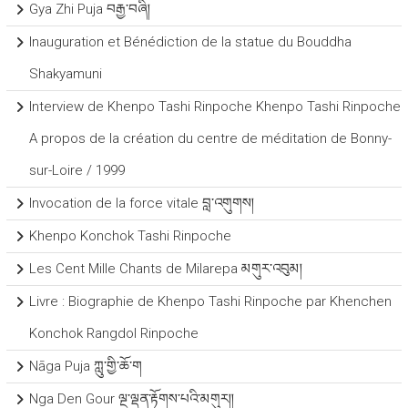
Gya Zhi Puja བརྒྱ་བཞི།
Inauguration et Bénédiction de la statue du Bouddha
Shakyamuni
Interview de Khenpo Tashi Rinpoche Khenpo Tashi Rinpoche
A propos de la création du centre de méditation de Bonny-
sur-Loire / 1999
Invocation de la force vitale བླ་འགུགས།
Khenpo Konchok Tashi Rinpoche
Les Cent Mille Chants de Milarepa མགུར་འབུམ།
Livre : Biographie de Khenpo Tashi Rinpoche par Khenchen
Konchok Rangdol Rinpoche
Nāga Puja ཀླུ་གྱི་ཆོ་ག
Nga Den Gour ལྔ་ལྡན་རྟོགས་པའི་མགུར།།