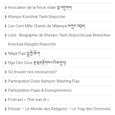
Invocation de la force vitale བླ་འགུགས།
Khenpo Konchok Tashi Rinpoche
Les Cent Mille Chants de Milarepa མགུར་འབུམ།
Livre : Biographie de Khenpo Tashi Rinpoche par Khenchen
Konchok Rangdol Rinpoche
Nāga Puja ཀླུ་གྱི་ཆོ་ག
Nga Den Gour ལྔ་ལྡན་རྟོགས་པའི་མགུར།།
Où trouver nos ressources?
Participation Dorje Namjom Washing Puja
Participation Pujas & Enseignements
Podcast « That was it! »
Presse – Le Monde des Religions – Le Yogi des Sommets