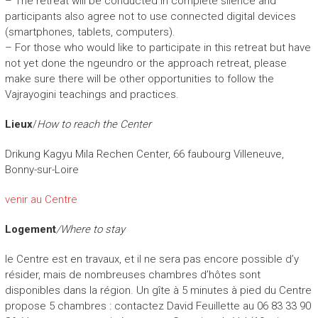
– The retreat will be conducted in complete silence and
participants also agree not to use connected digital devices
(smartphones, tablets, computers).
– For those who would like to participate in this retreat but have
not yet done the ngeundro or the approach retreat, please
make sure there will be other opportunities to follow the
Vajrayogini teachings and practices.
Lieux
/
How to reach the Center
Drikung Kagyu Mila Rechen Center, 66 faubourg Villeneuve,
Bonny-sur-Loire
venir au Centre
Logement
/Where to stay
le Centre est en travaux, et il ne sera pas encore possible d’y
résider, mais de nombreuses chambres d’hôtes sont
disponibles dans la région. Un gîte à 5 minutes à pied du Centre
propose 5 chambres : contactez David Feuillette au 06 83 33 90