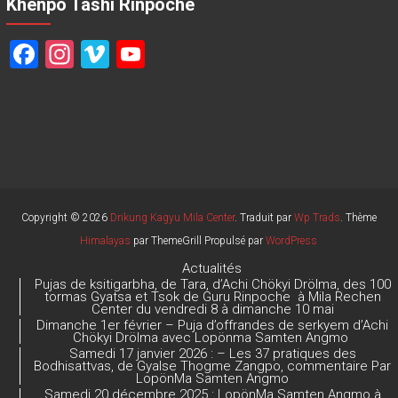
Khenpo Tashi Rinpoche
F
In
Vi
Y
a
st
m
o
ce
a
e
u
b
gr
o
T
o
a
u
ok
m
b
e
Copyright © 2026
Drikung Kagyu Mila Center
. Traduit par
Wp Trads
. Thème
Himalayas
par ThemeGrill Propulsé par
WordPress
C
Actualités
h
Pujas de ksitigarbha, de Tara, d’Achi Chökyi Drölma, des 100
tormas Gyatsa et Tsok de Guru Rinpoche à Mila Rechen
a
Center du vendredi 8 à dimanche 10 mai
Dimanche 1er février – Puja d’offrandes de serkyem d’Achi
n
Chökyi Drölma avec Lopönma Samten Angmo
Samedi 17 janvier 2026 : – Les 37 pratiques des
n
Bodhisattvas, de Gyalse Thogme Zangpo, commentaire Par
LopönMa Samten Angmo
el
Samedi 20 décembre 2025 : LopönMa Samten Angmo à