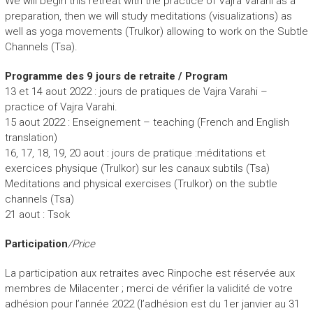
We will begin this retreat with the practice of Vajra Varahi as a
preparation, then we will study meditations (visualizations) as
well as yoga movements (Trulkor) allowing to work on the Subtle
Channels (Tsa).
Programme des 9 jours de retraite / Program
13 et 14 aout 2022 : jours de pratiques de Vajra Varahi –
practice of Vajra Varahi.
15 aout 2022 : Enseignement – teaching (French and English
translation)
16, 17, 18, 19, 20 aout : jours de pratique :méditations et
exercices physique (Trulkor) sur les canaux subtils (Tsa)
Meditations and physical exercises (Trulkor) on the subtle
channels (Tsa)
21 aout : Tsok
Participation
/Price
La participation aux retraites avec Rinpoche est réservée aux
membres de Milacenter ; merci de vérifier la validité de votre
adhésion pour l’année 2022 (l’adhésion est du 1er janvier au 31