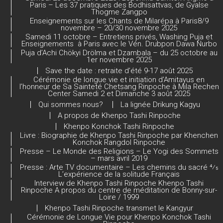
Paris – Les 37 pratiques des Bodhisattvas, de Gyalse
Thogme Zangpo
Enseignements sur les Chants de Milarépa à Paris8/9
novembre – 20/30 novembre 2025
Samedi 11 octobre – Entretiens privés, Washing Puja et
Enseignements à Paris avec le Vén. Drubpon Dawa Nurbo
Puja d’Achi Chökyi Drölma et Dzambala – du 25 octobre au
1er novembre 2025
Save the date : retraite d’été 9-17 août 2025
Cérémonie de longue vie et initiation d’Amitayus en
l’honneur de Sa Sainteté Chetsang Rinpoche à Mila Rechen
Center Samedi 2 et Dimanche 3 août 2025
Qui sommes nous?
La lignée Drikung Kagyu
A propos de Khenpo Tashi Rinpoche
Khenpo Konchok Tashi Rinpoche
Livre : Biographie de Khenpo Tashi Rinpoche par Khenchen
Konchok Rangdol Rinpoche
Presse – Le Monde des Religions – Le Yogi des Sommets
– mars avril 2019
Presse : Arte TV documentaire – Les chemins du sacré 4⁄5
L’expérience de la solitude Français
Interview de Khenpo Tashi Rinpoche Khenpo Tashi
Rinpoche A propos du centre de méditation de Bonny-sur-
Loire / 1999
Khenpo Tashi Rinpoche transmet le Kangyur
Cérémonie de Longue Vie pour Khenpo Konchok Tashi