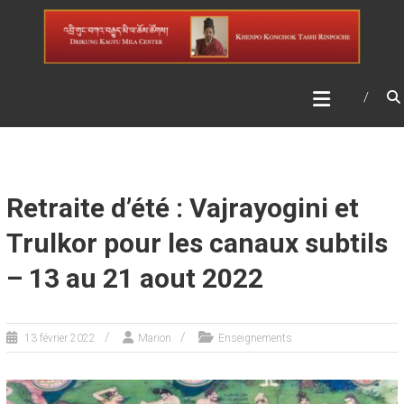
Skip
DRIKUNG KAGYU MILA
to
CENTER
content
Retraite d’été : Vajrayogini et
Trulkor pour les canaux subtils
– 13 au 21 aout 2022
13 février 2022
Marion
Enseignements